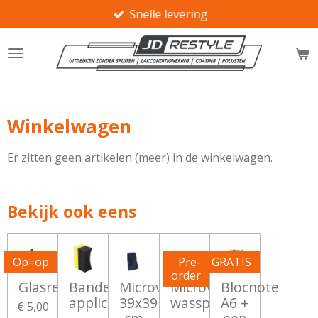
Snelle levering
Ga
direct
naar
de
hoofdinhoud
Winkelwagen
Er zitten geen artikelen (meer) in de winkelwagen.
Bekijk ook eens
Op=op
Pre-
GRATIS
order
Glasreiniger
Banden
Microvezeldoek
Microvezel
Blocnote
applicator
39x39
wasspons
A6 +
€ 5,00